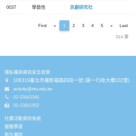
0037
學藝性
京劇研究社
Previous
Next
First
«
1
2
3
4
5
»
Last
314 筆
:::
隱私權與資訊安全政策
106319臺北市羅斯福路四段一號 (第一行政大樓102室)
activity@ntu.edu.tw
02-33662066
02-23661952
社團活動資訊系統
服務學習
新生書院